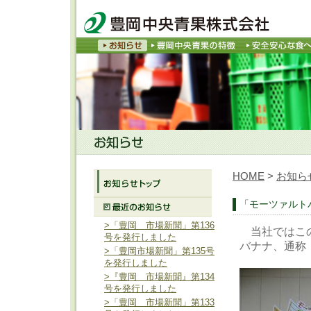
HOME
>
お知ら
「モーツァルト
>「豊岡 市場新聞」第136
当社ではこの
号を発行しました
バナナ、通称
>「豊岡市場新聞」第135号
を発行しました
>『豊岡 市場新聞』第134
号を発行しました
>「豊岡 市場新聞」第133